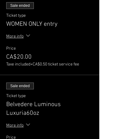
Sale ended
Ticket type
WOMEN ONLY entry
More info
Price
CA$20.00
Taxe included
+CA$0.50 ticket service fee
Sale ended
Ticket type
Belvedere Luminous
Luxuria60oz
More info
Price