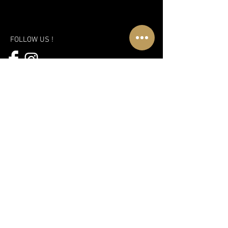
FOLLOW US !
A PLACE TO DISCOVER
WWW.CLUBLUXURIA.CA
A new vision, a new approach and
even more fun!
Discover the new Libertin complex in
Montreal
Subscribe to our mailing list!