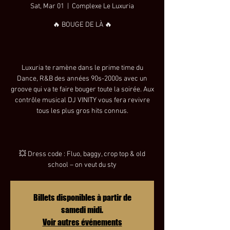
Sat, Mar 01
  |  
Complexe Le Luxuria
🔥 BOUGE DE LÀ 🔥
Luxuria te ramène dans le prime time du
Dance, R&B des années 90s-2000s avec un
groove qui va te faire bouger toute la soirée. Aux
contrôle musical DJ VINITY vous fera revivre
tous les plus gros hits connus.
💥 Dress code : Fluo, baggy, crop top & old
school – on veut du sty
Billets disponibles à partir de
samedi midi.
Voir autres événements