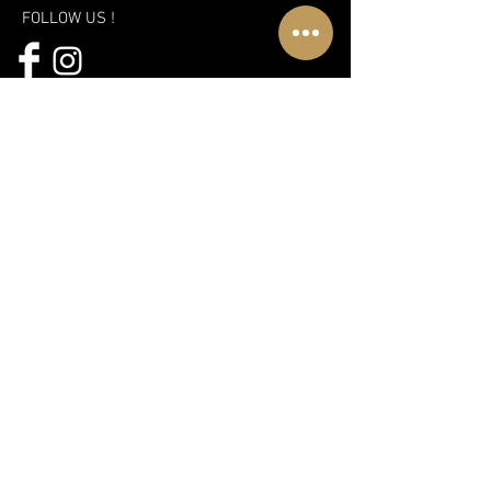
FOLLOW US !
A PLACE TO DISCOVER
WWW.CLUBLUXURIA.CA
A new vision, a new approach and
even more fun!
Discover the new Libertin complex in
Montreal
Subscribe to our mailing list!
Subscribe