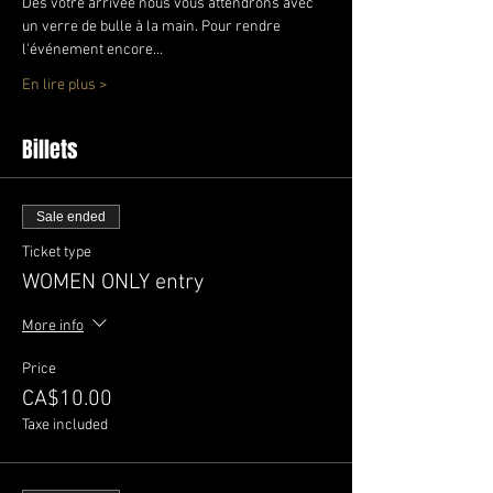
Dès votre arrivée nous vous attendrons avec 
un verre de bulle à la main. Pour rendre 
l'événement encore…
En lire plus >
Billets
Sale ended
Ticket type
WOMEN ONLY entry
More info
Price
CA$10.00
Taxe included