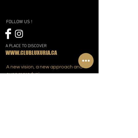
FOLLOW US !
A PLACE TO DISCOVER
WWW.CLUBLUXURIA.CA
A new vision, a new approach and
even more fun!
Discover the new Libertin complex in
Montreal
Subscribe to our mailing list!