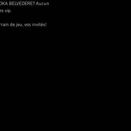
e VODKA BELVEDERE? Aucun 
s vip.
ain de jeu, vos invités!