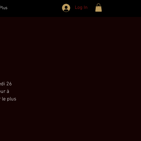
Log In
Plus
edi 26
eur à
 le plus