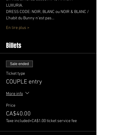
LUXURIA.
DRESS CODE: NOIR, BLANC ou NOIR & BLANC / 
L’habit du Bunny n’est pas…
En lire plus >
Billets
Sale ended
Ticket type
COUPLE entry
More info
Price
CA$40.00
Taxe included
+CA$1.00 ticket service fee