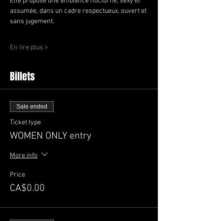
Elle propose une ambiance nocturne, sexy et 
assumée, dans un cadre respectueux, ouvert et 
sans jugement.
En lire plus >
Billets
Sale ended
Ticket type
WOMEN ONLY entry
More info
Price
CA$0.00