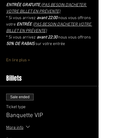
ENTRÉE GRATUITE
 (PAS BESOIN D'ACHETER 
VOTRE BILLET EN PRÉVENTE)
* Si vous arrivez 
avant 22:00
 nous vous offrons 
votre 
ENTRÉE 
(PAS BESOIN D'ACHETER VOTRE 
BILLET EN PRÉVENTE)
* Si vous arrivez
 avant 22:30
 nous vous offrons 
50% DE RABAIS
 sur votre entrée
En lire plus >
Billets
Sale ended
Ticket type
Banquette VIP
More info