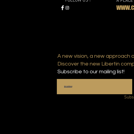
FOLLOW US !
A PLACE
WWW.CL
A new vision, a new approach 
Discover the new Libertin comp
Subscribe to our mailing list!
Subs