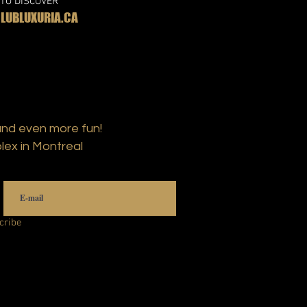
 TO DISCOVER
UBLUXURIA.CA
and even more fun!
lex in Montreal
cribe