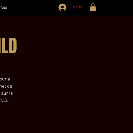
Log In
Plus
ILD
uxuria
met de
sur le
NLY.