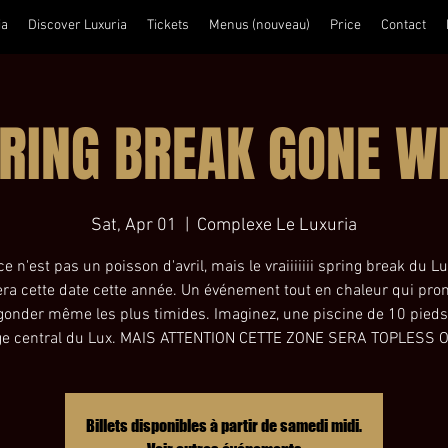
ia
Discover Luxuria
Tickets
Menus (nouveau)
Price
Contact
RING BREAK GONE W
Sat, Apr 01
  |  
Complexe Le Luxuria
e n'est pas un poisson d'avril, mais le vraiiiiiii spring break du L
ra cette date cette année. Un événement tout en chaleur qui pro
gonder même les plus timides. Imaginez, une piscine de 10 pieds 
ge central du Lux. MAIS ATTENTION CETTE ZONE SERA TOPLESS O
Billets disponibles à partir de samedi midi.