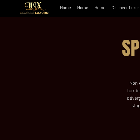
Home
Home
Home
Discover Luxur
SP
Non c
tombe
déver
sta