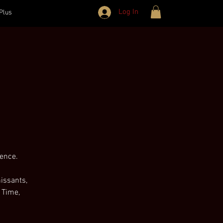
Log In
Plus
mence.
issants,
 Time,