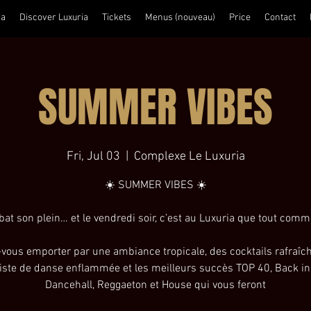
ia
Discover Luxuria
Tickets
Menus (nouveau)
Price
Contact
SUMMER VIBES
Fri, Jul 03
  |  
Complexe Le Luxuria
☀️ SUMMER VIBES ☀️
 bat son plein… et le vendredi soir, c’est au Luxuria que tout com
-vous emporter par une ambiance tropicale, des cocktails rafraîch
iste de danse enflammée et les meilleurs succès TOP 40, Back in
Dancehall, Reggaeton et House qui vous feront