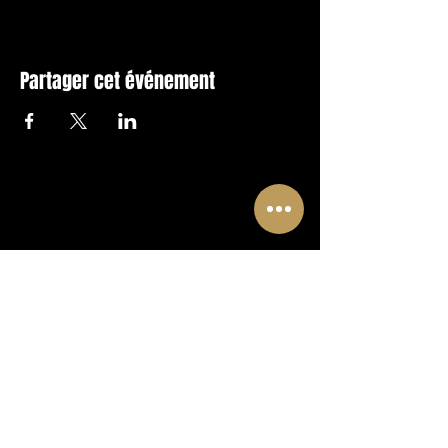
Partager cet événement
FOLLOW US !
A PLACE TO DISCOVER
WWW.CLUBLUXURIA.CA
A new vision, a new approach and
even more fun!