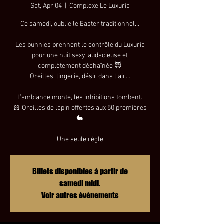
Sat, Apr 04
  |  
Complexe Le Luxuria
Ce samedi, oublie le Easter traditionnel…
Les bunnies prennent le contrôle du Luxuria
pour une nuit sexy, audacieuse et
complètement déchaînée 😈
Oreilles, lingerie, désir dans l’air…
L’ambiance monte, les inhibitions tombent.
🎀 Oreilles de lapin offertes aux 50 premières
🐇
Une seule règle
Billets disponibles à partir de
samedi midi.
Voir autres événements