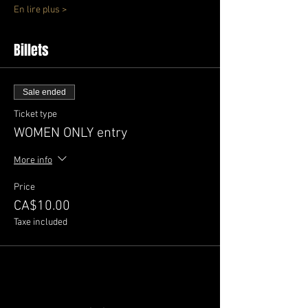
En lire plus >
Billets
Sale ended
Ticket type
WOMEN ONLY entry
More info
Price
CA$10.00
Taxe included